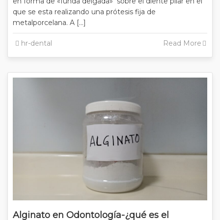
en forma de «funda delgada» sobre el diente pilar en el
que se esta realizando una prótesis fija de
metalporcelana. A […]
hr-dental
Read More
Alginato en Odontología-¿qué es el