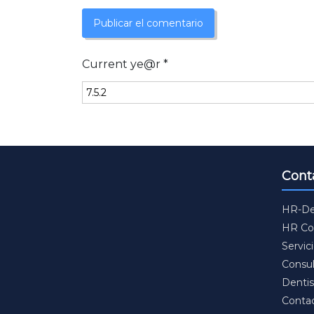
Current ye@r
*
Cont
HR-De
HR Con
Servic
Consul
Dentis
Conta