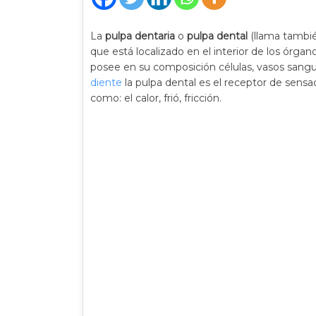
La
pulpa dentaria
o
pulpa dental
(llama tambié
que está localizado en el interior de los órga
posee en su composición células, vasos sanguí
diente
la pulpa dental es el receptor de sens
como: el calor, frió, fricción.