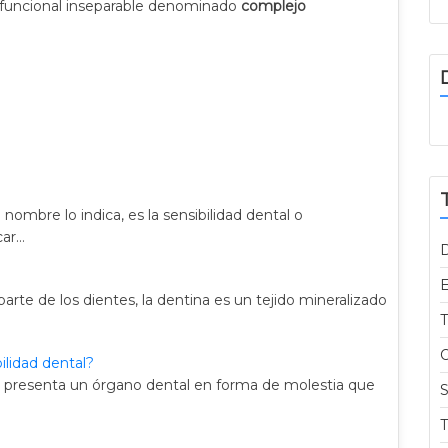
 funcional inseparable denominado
complejo
nombre lo indica, es la sensibilidad dental o
car…
E
arte de los dientes, la dentina es un tejido mineralizado
T
O
ilidad dental?
ue presenta un órgano dental en forma de molestia que
S
T