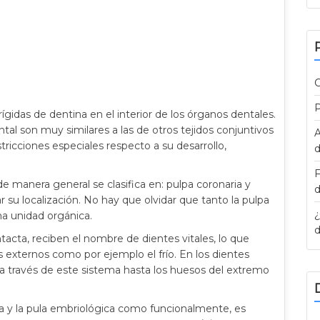
C
P
ígidas de dentina en el interior de los órganos dentales.
tal son muy similares a las de otros tejidos conjuntivos
A
stricciones especiales respecto a su desarrollo,
d
F
de manera general se clasifica en: pulpa coronaria y
d
ar su localización. No hay que olvidar que tanto la pulpa
¿
ma unidad orgánica.
d
tacta, reciben el nombre de dientes vitales, lo que
s externos como por ejemplo el frío. En los dientes
 través de este sistema hasta los huesos del extremo
ina y la pula embriológica como funcionalmente, es