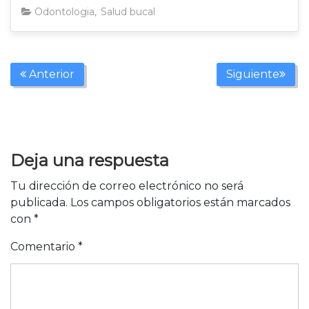
Odontologia
,
Salud bucal
,
TODAS
hr-dental
odont
Anterior
Siguiente
Deja una respuesta
Tu dirección de correo electrónico no será
publicada.
Los campos obligatorios están marcados
con
*
Comentario
*