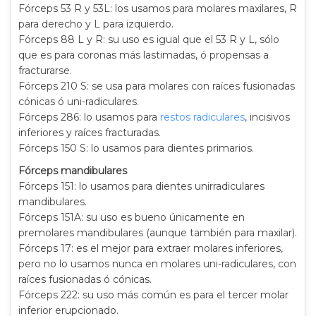
Fórceps 53 R y 53L: los usamos para molares maxilares, R
para derecho y L para izquierdo.
Fórceps 88 L y R: su uso es igual que el 53 R y L, sólo
que es para coronas más lastimadas, ó propensas a
fracturarse.
Fórceps 210 S: se usa para molares con raíces fusionadas
cónicas ó uni-radiculares.
Fórceps 286: lo usamos para
restos radiculares
, incisivos
inferiores y raíces fracturadas.
Fórceps 150 S: lo usamos para dientes primarios.
Fórceps mandibulares
Fórceps 151: lo usamos para dientes unirradiculares
mandibulares.
Fórceps 151A: su uso es bueno únicamente en
premolares mandibulares (aunque también para maxilar).
Fórceps 17: es el mejor para extraer molares inferiores,
pero no lo usamos nunca en molares uni-radiculares, con
raíces fusionadas ó cónicas.
Fórceps 222: su uso más común es para el tercer molar
inferior erupcionado.