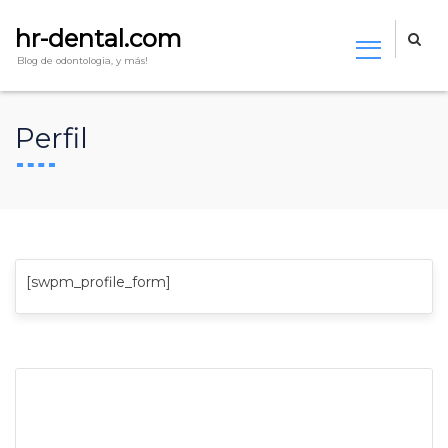
hr-dental.com
Blog de odontologia, y más!
Perfil
[swpm_profile_form]